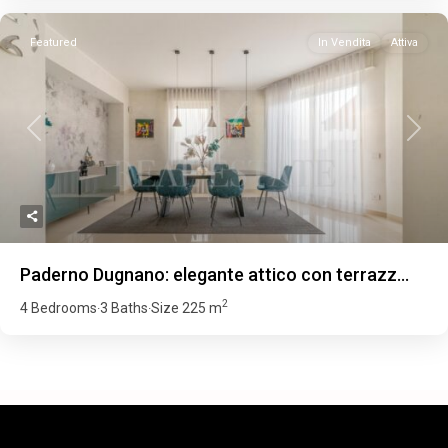
Featured
In Vendita
Attiva
Previous
Next
Paderno Dugnano: elegante attico con terrazz...
2
4 Bedrooms
3 Baths
Size
225 m
·
·