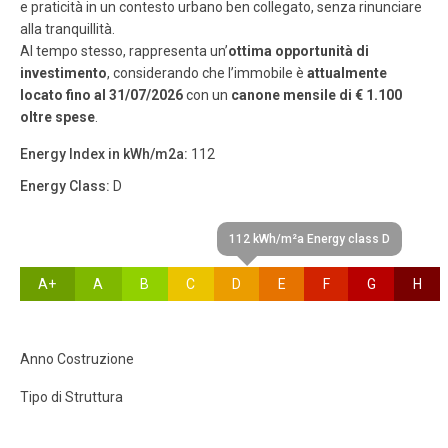
e praticità in un contesto urbano ben collegato, senza rinunciare
alla tranquillità.
Al tempo stesso, rappresenta un’
ottima opportunità di
investimento
, considerando che l’immobile è
attualmente
locato fino al 31/07/2026
con un
canone mensile di € 1.100
oltre spese
.
Energy Index in kWh/m2a:
112
Energy Class:
D
112 kWh/m²a Energy class D
A+
A
B
C
D
E
F
G
H
Anno Costruzione
Tipo di Struttura