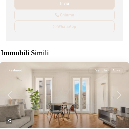
Chiama
WhatsApp
Immobili Simili
Featured
In Vendita
Attiva
Previous
Next