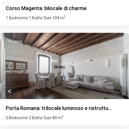
Corso Magenta: bilocale di charme
2
1 Bedrooms
1 Baths
Size
104 m
·
·
Featured
Previous
Next
Porta Romana: trilocale luminoso e ristruttu...
2
2 Bedrooms
2 Baths
Size
80 m
·
·