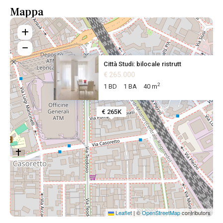
Mappa
Città Studi: bilocale ristrutt
€ 265.000
2
1 BD
1 BA
40 m
€ 265K
Leaflet
|
©
OpenStreetMap
contributors