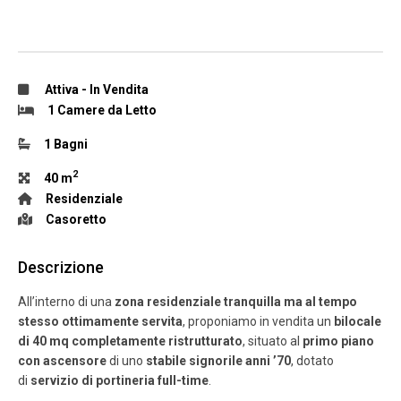
Attiva
-
In Vendita
1 Camere da Letto
1 Bagni
2
40 m
Residenziale
Casoretto
Descrizione
All’interno di una
zona residenziale tranquilla ma al tempo
stesso ottimamente servita
, proponiamo in vendita un
bilocale
di 40 mq completamente ristrutturato
, situato al
primo piano
con ascensore
di uno
stabile signorile anni ’70
, dotato
di
servizio di portineria full-time
.