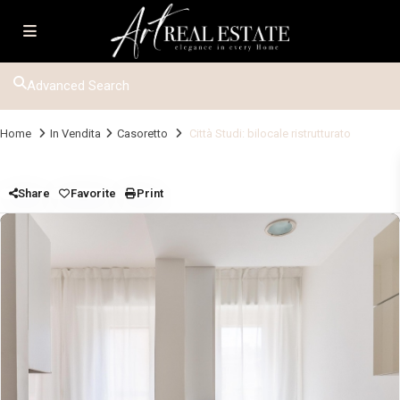
Advanced Search
Home
In Vendita
Casoretto
Città Studi: bilocale ristrutturato
Share
Favorite
Print