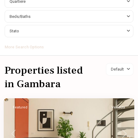
Quartiere
Beds/Baths
Stato
More Search Options
Properties listed
Default
in Gambara
Gambara
,
Milano
Featured
Venduta
Previous
Next