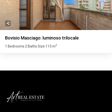
Previous
Next
Bovisio Masciago: luminoso trilocale
2
1 Bedrooms
2 Baths
Size
113 m
·
·