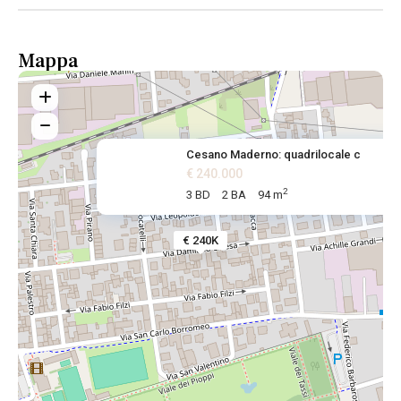
Mappa
Cesano Maderno: quadrilocale c
€ 240.000
2
3 BD
2 BA
94 m
€ 240K