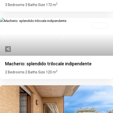
2
3 Bedrooms
3 Baths
Size
172 m
·
·
Venduta
Previous
Next
Macherio: splendido trilocale indipendente
2
2 Bedrooms
2 Baths
Size
120 m
·
·
Venduta