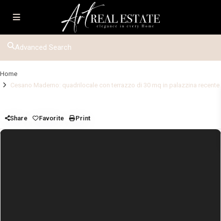
Advanced Search
Home
Cesano Maderno: quadrilocale con terrazzo di 30 mq in palazzina recente
Share
Favorite
Print