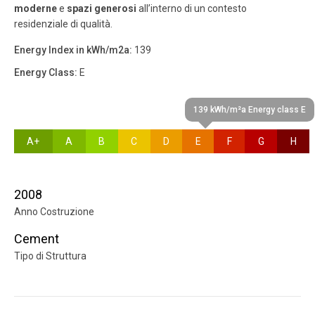
moderne
e
spazi generosi
all’interno di un contesto
residenziale di qualità.
Energy Index in kWh/m2a:
139
Energy Class:
E
139 kWh/m²a Energy class E
A+
A
B
C
D
E
F
G
H
2008
Anno Costruzione
Cement
Tipo di Struttura