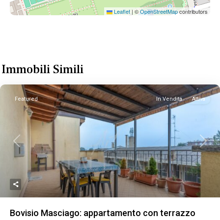
Leaflet
|
©
OpenStreetMap
contributors
Immobili Simili
Featured
In Vendita
Attiva
Previous
Next
Bovisio Masciago: appartamento con terrazzo