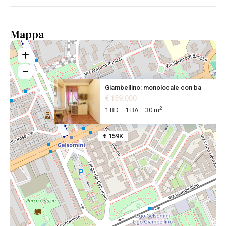
Mappa
Giambellino: monolocale con ba
€ 159.000
2
1 BD
1 BA
30 m
€ 159K