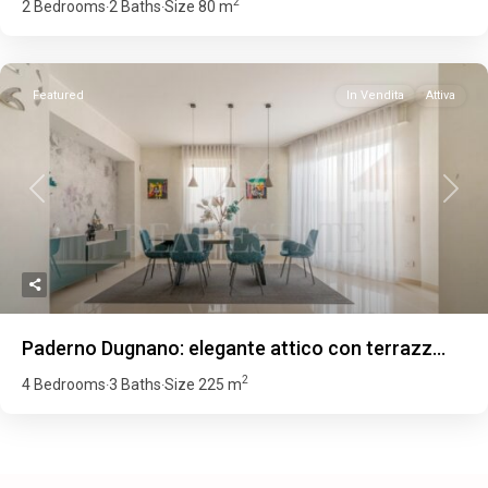
2
2 Bedrooms
2 Baths
Size
80 m
·
·
Featured
In Vendita
Attiva
Previous
Next
Paderno Dugnano: elegante attico con terrazz...
2
4 Bedrooms
3 Baths
Size
225 m
·
·