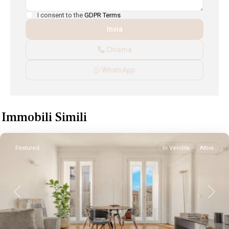
I consent to the
GDPR Terms
Chiama
WhatsApp
Immobili Simili
Featured
In Vendita
Attiva
Previous
Next