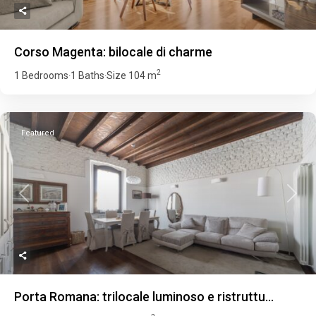
Corso Magenta: bilocale di charme
2
1 Bedrooms
1 Baths
Size
104 m
·
·
Featured
Previous
Next
Porta Romana: trilocale luminoso e ristruttu...