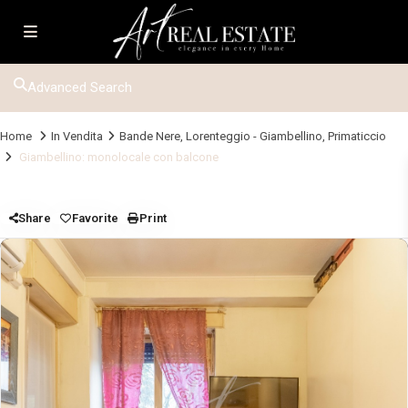
Advanced Search
Home
In Vendita
Bande Nere
,
Lorenteggio - Giambellino
,
Primaticcio
Giambellino: monolocale con balcone
Share
Favorite
Print