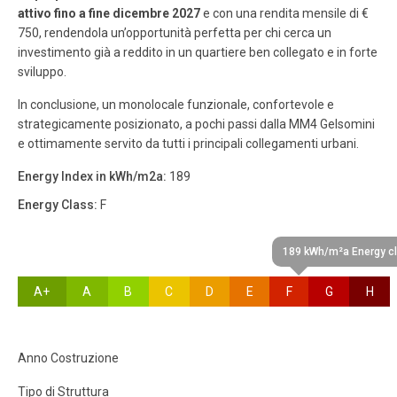
attivo fino a fine dicembre 2027
e con una rendita mensile di €
750, rendendola un’opportunità perfetta per chi cerca un
investimento già a reddito in un quartiere ben collegato e in forte
sviluppo.
In conclusione, un monolocale funzionale, confortevole e
strategicamente posizionato, a pochi passi dalla MM4 Gelsomini
e ottimamente servito da tutti i principali collegamenti urbani.
Energy Index in kWh/m2a:
189
Energy Class:
F
189 kWh/m²a Energy cl
A+
A
B
C
D
E
F
G
H
Anno Costruzione
Tipo di Struttura