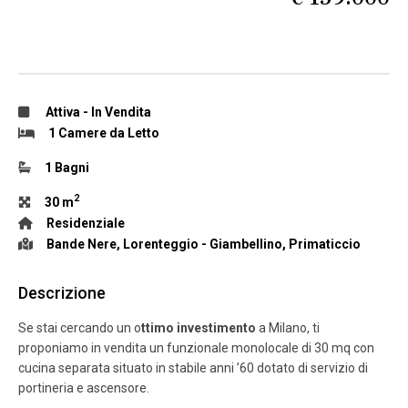
Attiva
-
In Vendita
1 Camere da Letto
1 Bagni
2
30 m
Residenziale
Bande Nere
,
Lorenteggio - Giambellino
,
Primaticcio
Descrizione
Se stai cercando un o
ttimo investimento
a Milano, ti
proponiamo in vendita un funzionale monolocale di 30 mq con
cucina separata situato in stabile anni ’60 dotato di servizio di
portineria e ascensore.