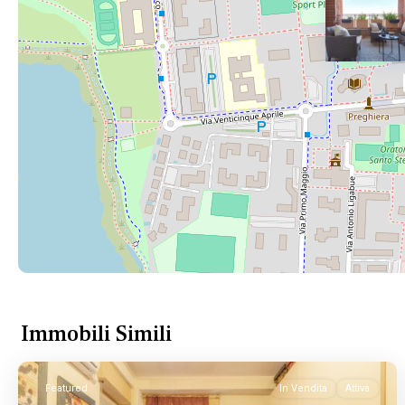
Immobili Simili
Featured
In Vendita
Attiva