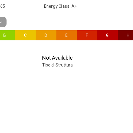
65
Energy Class:
A+
A+
B
C
D
E
F
G
H
Not Available
Tipo di Struttura