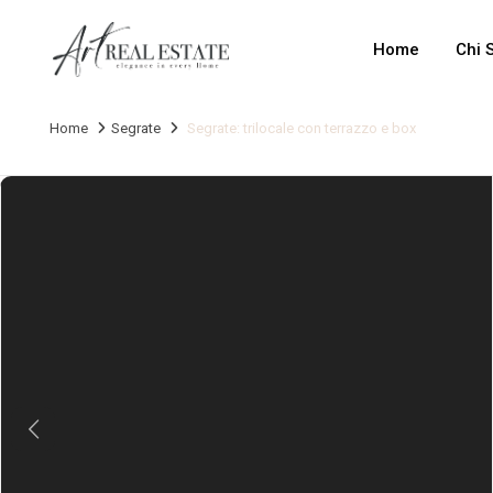
Home
Chi 
Home
Segrate
Segrate: trilocale con terrazzo e box
Previous