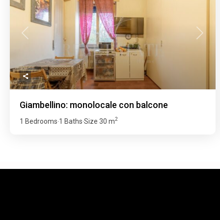
Previous
Next
Giambellino: monolocale con balcone
2
1 Bedrooms
1 Baths
Size
30 m
·
·