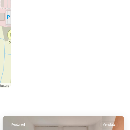
ibutors
Featured
Venduta