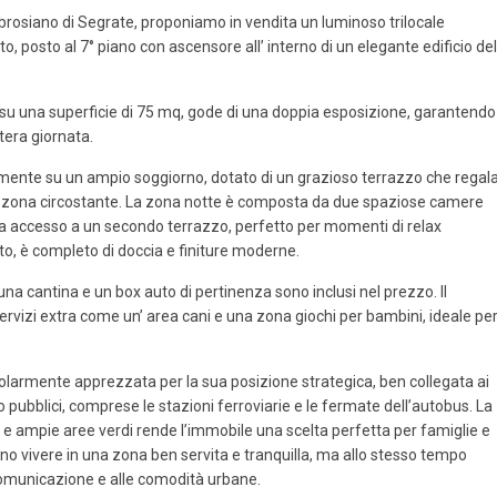
mbrosiano di Segrate, proponiamo in vendita un luminoso trilocale
ato, posto al 7° piano con ascensore all’ interno di un elegante edificio de
a su una superficie di 75 mq, gode di una doppia esposizione, garantendo
ntera giornata.
mente su un ampio soggiorno, dotato di un grazioso terrazzo che regal
a zona circostante. La zona notte è composta da due spaziose camere
 ha accesso a un secondo terrazzo, perfetto per momenti di relax
rato, è completo di doccia e finiture moderne.
una cantina e un box auto di pertinenza sono inclusi nel prezzo. Il
servizi extra come un’ area cani e una zona giochi per bambini, ideale pe
colarmente apprezzata per la sua posizione strategica, ben collegata ai
o pubblici, comprese le stazioni ferroviarie e le fermate dell’autobus. La
 e ampie aree verdi rende l’immobile una scelta perfetta per famiglie e
no vivere in una zona ben servita e tranquilla, ma allo stesso tempo
i comunicazione e alle comodità urbane.