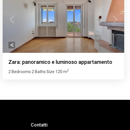
Previous
Next
Zara: panoramico e luminoso appartamento
2
2 Bedrooms
2 Baths
Size
120 m
·
·
Contatti