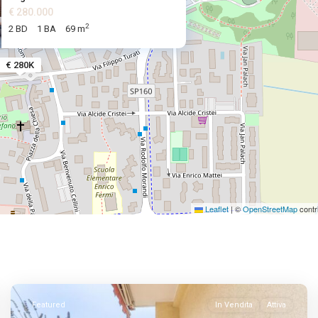
€ 280.000
2
2 BD
1 BA
69 m
€ 280K
Leaflet
|
©
OpenStreetMap
contr
Featured
In Vendita
Attiva