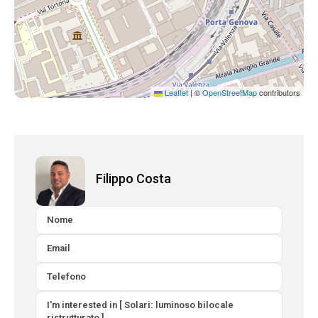
Leaflet
|
©
OpenStreetMap
contributors
Filippo Costa