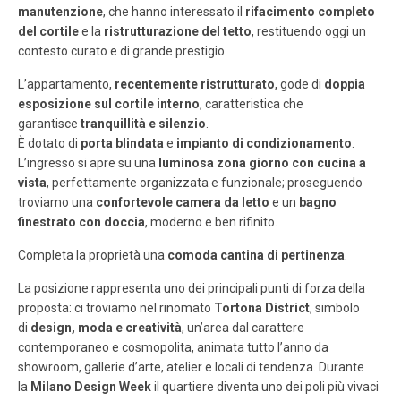
manutenzione
, che hanno interessato il
rifacimento completo
del cortile
e la
ristrutturazione del tetto
, restituendo oggi un
contesto curato e di grande prestigio.
L’appartamento,
recentemente ristrutturato
, gode di
doppia
esposizione sul cortile interno
, caratteristica che
garantisce
tranquillità e silenzio
.
È dotato di
porta blindata
e
impianto di condizionamento
.
L’ingresso si apre su una
luminosa zona giorno con cucina a
vista
, perfettamente organizzata e funzionale; proseguendo
troviamo una
confortevole camera da letto
e un
bagno
finestrato con doccia
, moderno e ben rifinito.
Completa la proprietà una
comoda cantina di pertinenza
.
La posizione rappresenta uno dei principali punti di forza della
proposta: ci troviamo nel rinomato
Tortona District
, simbolo
di
design, moda e creatività
, un’area dal carattere
contemporaneo e cosmopolita, animata tutto l’anno da
showroom, gallerie d’arte, atelier e locali di tendenza. Durante
la
Milano Design Week
il quartiere diventa uno dei poli più vivaci