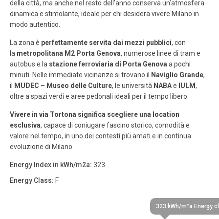
della città, ma anche nel resto dell’anno conserva un’atmosfera
dinamica e stimolante, ideale per chi desidera vivere Milano in
modo autentico.
La zona è
perfettamente servita dai mezzi pubblici
, con
la
metropolitana M2 Porta Genova
, numerose linee di tram e
autobus e la
stazione ferroviaria di Porta Genova
a pochi
minuti. Nelle immediate vicinanze si trovano il
Naviglio Grande
,
il
MUDEC – Museo delle Culture
, le università
NABA
e
IULM
,
oltre a spazi verdi e aree pedonali ideali per il tempo libero.
Vivere in via Tortona significa scegliere una location
esclusiva
, capace di coniugare fascino storico, comodità e
valore nel tempo, in uno dei contesti più amati e in continua
evoluzione di Milano.
Energy Index in kWh/m2a:
323
Energy Class:
F
323 kWh/m²a Energy cl