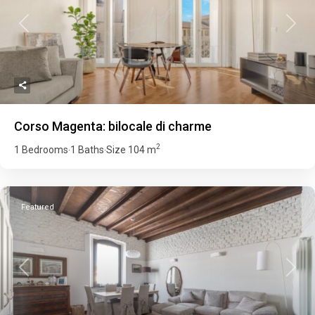
Previous
Next
Corso Magenta: bilocale di charme
2
1 Bedrooms
1 Baths
Size
104 m
·
·
Featured
Previous
Next