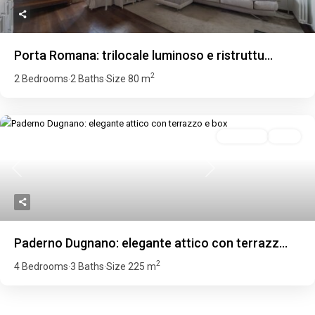
Porta Romana: trilocale luminoso e ristruttu...
2
2 Bedrooms
2 Baths
Size
80 m
·
·
Featured
In Vendita
Attiva
Previous
Next
Paderno Dugnano: elegante attico con terrazz...
2
4 Bedrooms
3 Baths
Size
225 m
·
·