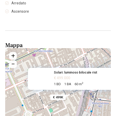
Arredato
Ascensore
Mappa
Solari: luminoso bilocale rist
€ 499.000
2
1 BD
1 BA
60 m
€ 499K