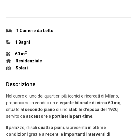
1 Camere da Letto
1 Bagni
2
60 m
Residenziale
Solari
Descrizione
Nel cuore di uno dei quartieri più iconici e ricercati di Milano,
proponiamo in vendita un
elegante bilocale di circa 60 mq
,
situato al
secondo piano
di uno
stabile d’epoca del 1920
,
servito da
ascensore
e
portineria part-time
.
Il palazzo, di soli
quattro piani
, si presenta in
ottime
condizioni
grazie a
recenti e importanti interventi di