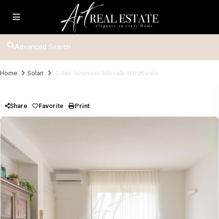
Advanced Search
Home
Solari
Solari: luminoso bilocale ristrutturato
Share
Favorite
Print