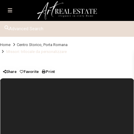
Advanced Search
Home
Centro Storico
,
Porta Romana
Missori: trilocale da personalizzare
Share
Favorite
Print