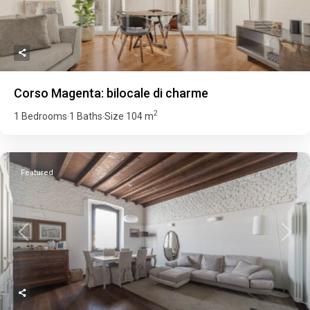
Corso Magenta: bilocale di charme
2
1 Bedrooms
1 Baths
Size
104 m
·
·
Featured
Previous
Next