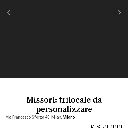
Previous
Next
Missori: trilocale da
personalizzare
Via Francesco Sforza 48, Milan,
Milano
€ 850.000