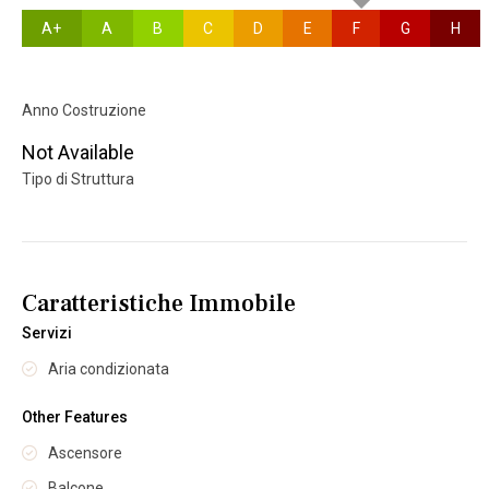
A+
A
B
C
D
E
F
G
H
Anno Costruzione
Not Available
Tipo di Struttura
Caratteristiche Immobile
Servizi
Aria condizionata
Other Features
Ascensore
Balcone