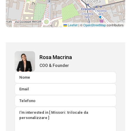
Leaflet
|
©
OpenStreetMap
contributors
Rosa Macrina
COO & Founder