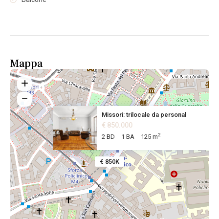
Mappa
Missori: trilocale da personal
€ 850.000
2
2 BD
1 BA
125 m
€ 850K