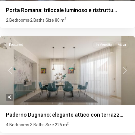
Porta Romana: trilocale luminoso e ristruttu...
2
2 Bedrooms
2 Baths
Size
80 m
·
·
Featured
In Vendita
Attiva
Previous
Next
Paderno Dugnano: elegante attico con terrazz...
2
4 Bedrooms
3 Baths
Size
225 m
·
·