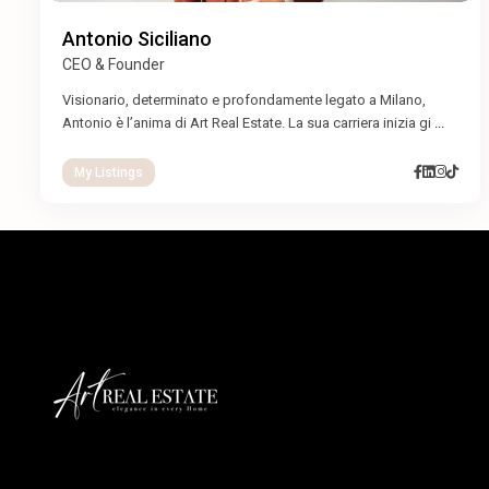
Antonio Siciliano
CEO & Founder
Visionario, determinato e profondamente legato a Milano,
Antonio è l’anima di Art Real Estate. La sua carriera inizia gi
...
My Listings