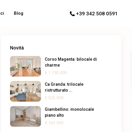
ci
Blog
+39 342 508 0591
Novità
Corso Magenta: bilocale di
charme
€ 1.190.000
Ca Granda: trilocale
ristrutturato ...
€ 525.000
Giambellino: monolocale
piano alto
€ 163.000