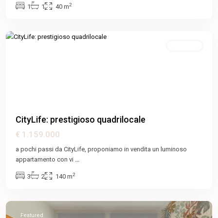
2
1
1
40 m
Lotto
,
Milano
Featured
In Vendita
Previous
Next
CityLife: prestigioso quadrilocale
€ 1.159.000
a pochi passi da CityLife, proponiamo in vendita un luminoso
Argonne
appartamento con vi
...
-
2
3
2
140 m
Corsica
,
Milano
Featured