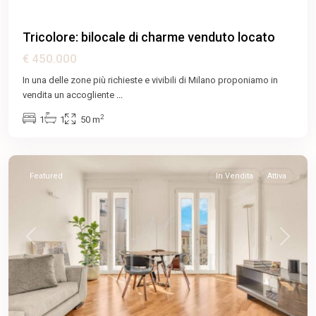
Tricolore: bilocale di charme venduto locato
€ 450.000
Cairoli
,
Centro
In una delle zone più richieste e vivibili di Milano proponiamo in
Storico
,
vendita un accogliente
...
Cinque
2
1
1
50 m
Vie
,
Milano
Featured
In Vendita
Attiva
Previous
Next