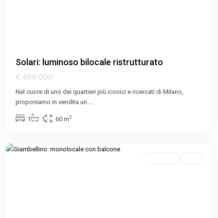
Previous
Next
Solari: luminoso bilocale ristrutturato
Bande
€ 499.000
Nere
,
Lorenteggio
Nel cuore di uno dei quartieri più iconici e ricercati di Milano,
-
proponiamo in vendita un
...
Giambellino
,
2
1
1
60 m
Primaticcio
,
Milano
Featured
In Vendita
Attiva
Previous
Next