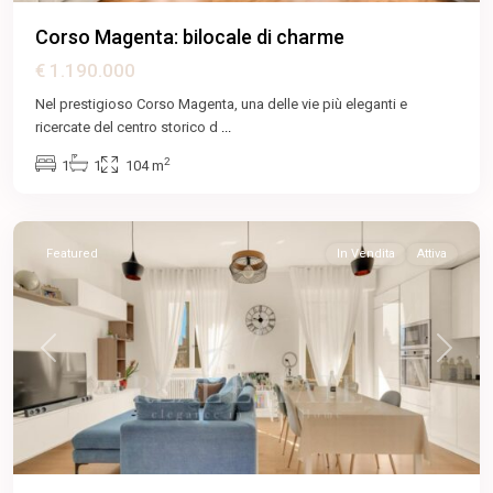
Corso Magenta: bilocale di charme
€ 1.190.000
Nel prestigioso Corso Magenta, una delle vie più eleganti e
ricercate del centro storico d
...
Ca'
2
1
1
104 m
Granda
,
Milano
Featured
In Vendita
Attiva
Previous
Next