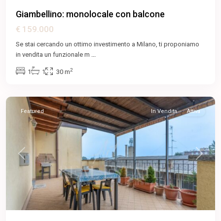
Giambellino: monolocale con balcone
€ 159.000
Se stai cercando un ottimo investimento a Milano, ti proponiamo
in vendita un funzionale m
...
Bovisio
2
1
1
30 m
Masciago
,
Monza
Featured
In Vendita
Attiva
Previous
Next