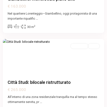
€ 163.000
Nel quartiere Lorenteggio–Giambellino, oggi protagonista di una
importante riqualific
...
2
1
1
30 m
Casoretto
,
Milano
Featured
In Vendita
Attiva
Previous
Next
Città Studi: bilocale ristrutturato
€ 265.000
CityLife
,
Monte
All’interno di una zona residenziale tranquilla ma al tempo stesso
Rosa
ottimamente servita, pr
...
-