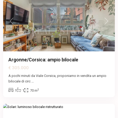
Previous
Next
Argonne/Corsica: ampio bilocale
€ 305.000
A pochi minuti da Viale Corsica, proponiamo in vendita un ampio
bilocale di circ
...
2
1
1
70 m
Solari
,
Milano
Featured