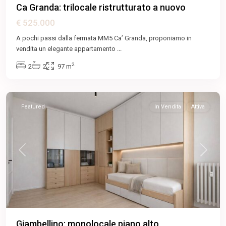
Bande
Ca Granda: trilocale ristrutturato a nuovo
Nere
,
€ 525.000
Inganni
,
Lorenteggio
A pochi passi dalla fermata MM5 Ca’ Granda, proponiamo in
-
vendita un elegante appartamento
...
Giambellino
,
2
2
2
97 m
Primaticcio
,
Milano
Featured
In Vendita
Attiva
Previous
Next
Giambellino: monolocale piano alto